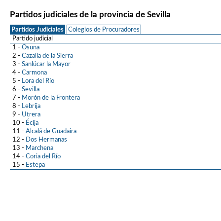
Partidos judiciales de la provincia de Sevilla
Partidos Judiciales
Colegios de Procuradores
Partido judicial
1 -
Osuna
2 -
Cazalla de la Sierra
3 -
Sanlúcar la Mayor
4 -
Carmona
5 -
Lora del Río
6 -
Sevilla
7 -
Morón de la Frontera
8 -
Lebrija
9 -
Utrera
10 -
Écija
11 -
Alcalá de Guadaira
12 -
Dos Hermanas
13 -
Marchena
14 -
Coria del Río
15 -
Estepa